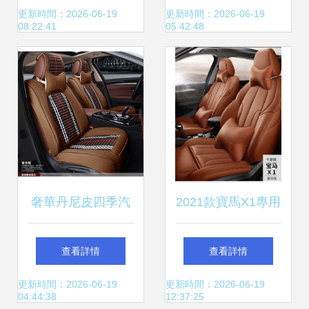
屬，提升駕乘舒適
EC7/EX7RV/EC8/EX7/
更新時間：2026-06-19
更新時間：2026-06-19
08:22:41
05:42:48
度的理想選擇
車型選購指南
奢華丹尼皮四季汽
2021款寶馬X1專用
車坐墊座套 定義您
坐墊推薦 兼容奧迪
查看詳情
查看詳情
的專屬駕駛空間
Q5L、A6L、A4L的
更新時間：2026-06-19
更新時間：2026-06-19
04:44:38
12:37:25