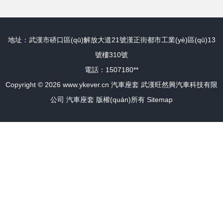
版的完美座駕搭檔
地址：武漢市硚口區(qū)解放大道21號漢正街都市工業(yè)區(qū)13
號樓310號
電話：1507180**
Copyright © 2026
www.ykever.cn
汽車座套
武漢旺然興汽車科技有限
公司
汽車座套
版權(quán)所有
Sitemap