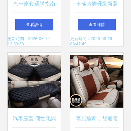
汽車座套選購指南
車輛裝飾升級新選
適配奇瑞、明銳、
擇 PVC汽車座套在
查看詳情
查看詳情
奔騰等車型的實用
鄭州與武漢的市場
更新時間：2026-06-19
更新時間：2026-06-19
12:59:33
08:47:49
選擇
解析
汽車座套 個性化與
車居煥新，舒適隨