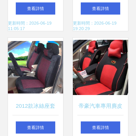
保護兼具的實用汽
行——一淘網
查看詳情
查看詳情
車用品
(wǎng)汽車座套最
更新時間：2026-06-19
更新時間：2026-06-19
11:05:17
19:20:29
新搭配與優(yōu)惠
指南
2012款冰絲座套
帝豪汽車專用麂皮
四季通用，定制專
絨三明治座套
查看詳情
查看詳情