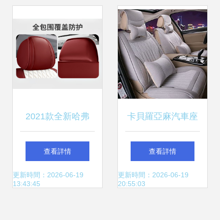
全包圍真皮座椅套
2021款全新哈弗
卡貝羅亞麻汽車座
H6專用汽車座套
墊 夏季駕乘的舒適
查看詳情
查看詳情
鉑金舒適版、都市
與實用之選
更新時間：2026-06-19
更新時間：2026-06-19
13:43:45
20:55:03
版、冠軍版、運動